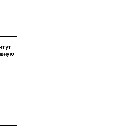
итут
ивную