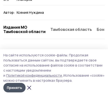
Автор:
Ксения Нуждина
Издания МО
Тамбовская область
Бонд
Тамбовской области
Образование
2 августа , 09:02
На сайте используются cookie-файлы.
Продолжая
Компенсацию на школьную форму могут
пользоваться данным сайтом, вы подтверждаете свое
получить многодетные пичаевцы
согласие на использование файлов cookie в соответствии
с настоящим уведомлением
Заявление на получение денежной выплаты на
и
Политикой конфиденциальности.
Использование «cookie»
приобретение школьной формы можно подавать раз в
можно отменить в настройках браузера.
три года.
Принять