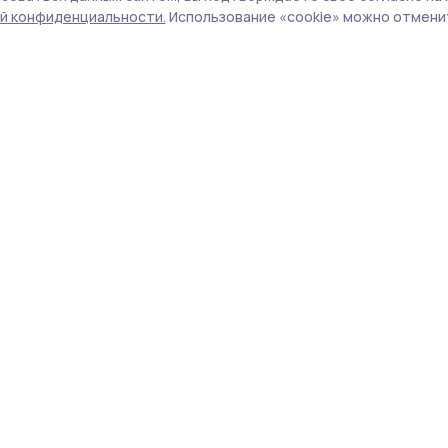
й конфиденциальности.
Использование «cookie» можно отменит
инству предметов оказались выше
 выпускников, сдававших физику, биологию
идерами по числу высших баллов стали
№ 29.