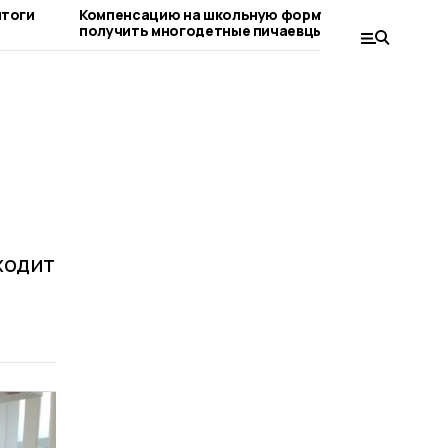
итоги
Компенсацию на школьную форму могут
На бюд
получить многодетные пичаевцы
поступ
ходит