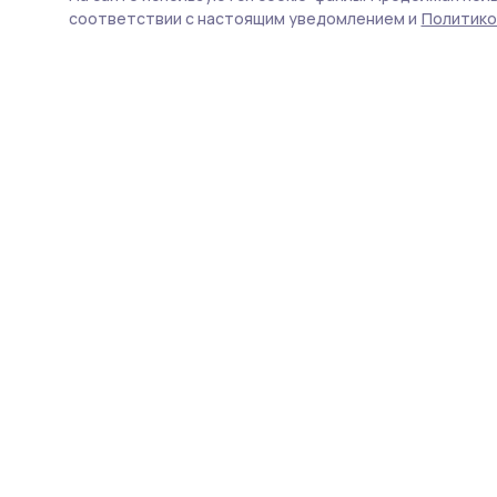
ЕГЭ-2026
соответствии с настоящим уведомлением и
Политико
Средние баллы по больш
общероссийских, а число
информатику, выросло. Л
тамбовские лицеи № 14 и 