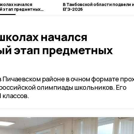
школах начался
В Тамбовской области подвели 
й этап предметных
ЕГЭ-2026
 школах начался
й этап предметных
я в Пичаевском районе в очном формате про
российской олимпиады школьников. Его
 классов.