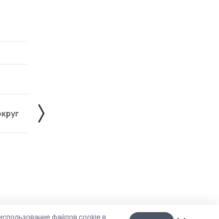
округ
Жердевский округ
Знаменский округ
Лента
10
использование файлов cookie в