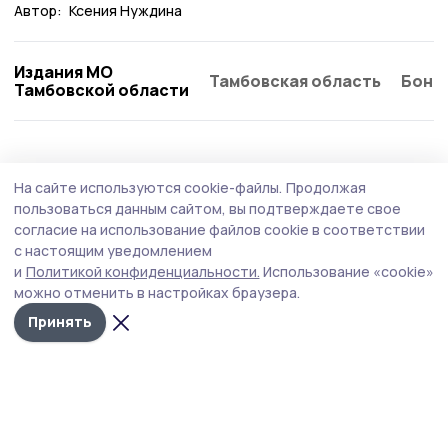
Автор:
Ксения Нуждина
Издания МО
Тамбовская область
Бонд
Тамбовской области
Образование
2 августа , 09:02
На сайте используются cookie-файлы.
Продолжая
Компенсацию на школьную форму могут
пользоваться данным сайтом, вы подтверждаете свое
получить многодетные пичаевцы
согласие на использование файлов cookie в соответствии
с настоящим уведомлением
Заявление на получение денежной выплаты на
и
Политикой конфиденциальности.
Использование «cookie»
приобретение школьной формы можно подавать раз в
можно отменить в настройках браузера.
три года.
Принять