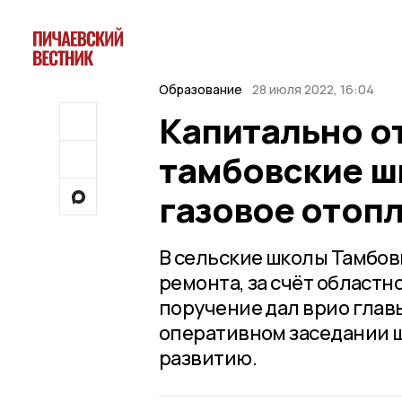
Образование
28 июля 2022, 16:04
Капитально 
тамбовские ш
газовое отоп
В сельские школы Тамбов
ремонта, за счёт областн
поручение дал врио глав
оперативном заседании ш
развитию.