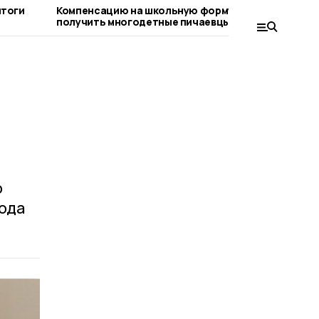
итоги
Компенсацию на школьную форму могут
На бюд
получить многодетные пичаевцы
поступ
о
ода