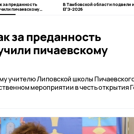
к за преданность
В Тамбовской области подвели 
чили пичаевскому
ЕГЭ-2026
ак за преданность
учили пичаевскому
му учителю Липовской школы Пичаевског
ственном мероприятии в честь открытия Г