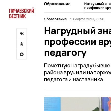
Образование
Нагрудный зна
профессии вру
педагогу
Образование
30 марта 2023, 11:56
Нагрудный зн
профессии вр
педагогу
Почётную награду бывше
района вручили на торже
педагога и наставника.