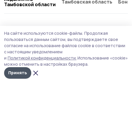
Тамбовская область
Бонд
Тамбовской области
Образование
2 августа , 09:02
На сайте используются cookie-файлы.
Продолжая
Компенсацию на школьную форму могут
пользоваться данным сайтом, вы подтверждаете свое
получить многодетные пичаевцы
согласие на использование файлов cookie в соответствии
с настоящим уведомлением
Заявление на получение денежной выплаты на
и
Политикой конфиденциальности.
Использование «cookie»
приобретение школьной формы можно подавать раз в
можно отменить в настройках браузера.
три года.
Принять