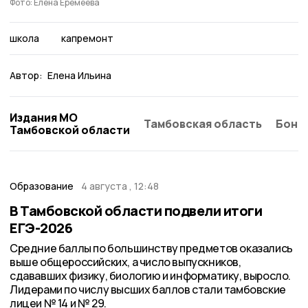
Фото: Елена Еремеева
школа
капремонт
Автор:
Елена Ильина
Издания МО
Тамбовская область
Бонд
Тамбовской области
Образование
4 августа , 12:48
В Тамбовской области подвели итоги
ЕГЭ-2026
Средние баллы по большинству предметов оказались
выше общероссийских, а число выпускников,
сдававших физику, биологию и информатику, выросло.
Лидерами по числу высших баллов стали тамбовские
лицеи № 14 и № 29.