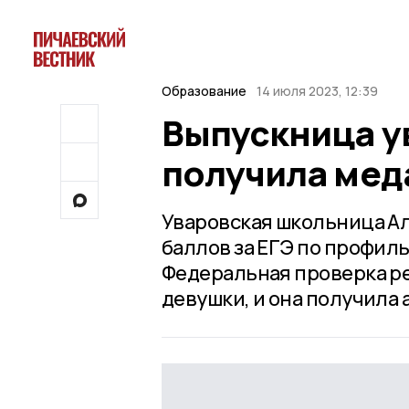
Образование
14 июля 2023, 12:39
Выпускница у
получила мед
Уваровская школьница А
баллов за ЕГЭ по профил
Федеральная проверка ре
девушки, и она получила 