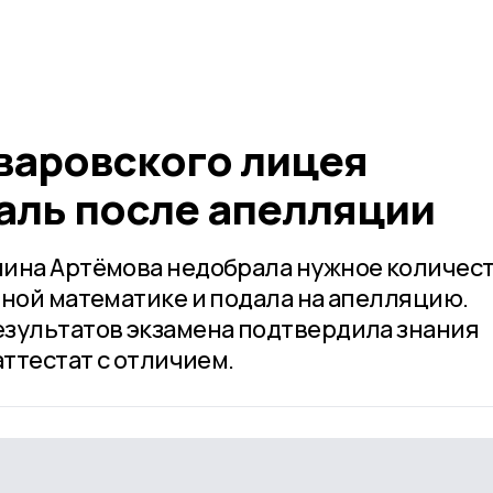
варовского лицея
аль после апелляции
лина Артёмова недобрала нужное количес
ьной математике и подала на апелляцию.
зультатов экзамена подтвердила знания
аттестат с отличием.