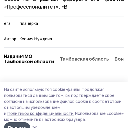
«Профессионалитет». «В
егэ
планёрка
Автор:
Ксения Нуждина
Издания МО
Тамбовская область
Бонд
Тамбовской области
Образование
2 августа , 09:02
На сайте используются cookie-файлы.
Продолжая
Компенсацию на школьную форму могут
пользоваться данным сайтом, вы подтверждаете свое
получить многодетные пичаевцы
согласие на использование файлов cookie в соответствии
с настоящим уведомлением
Заявление на получение денежной выплаты на
и
Политикой конфиденциальности.
Использование «cookie»
приобретение школьной формы можно подавать раз в
можно отменить в настройках браузера.
три года.
Принять