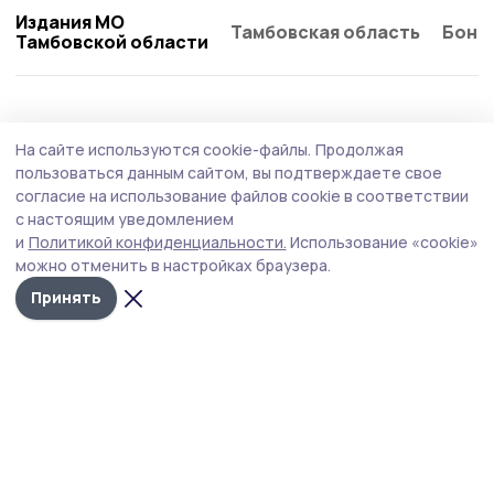
Издания МО
Тамбовская область
Бонд
Тамбовской области
Образование
2 августа , 09:02
На сайте используются cookie-файлы.
Продолжая
Компенсацию на школьную форму могут
пользоваться данным сайтом, вы подтверждаете свое
получить многодетные пичаевцы
согласие на использование файлов cookie в соответствии
с настоящим уведомлением
Заявление на получение денежной выплаты на
и
Политикой конфиденциальности.
Использование «cookie»
приобретение школьной формы можно подавать раз в
можно отменить в настройках браузера.
три года.
Принять