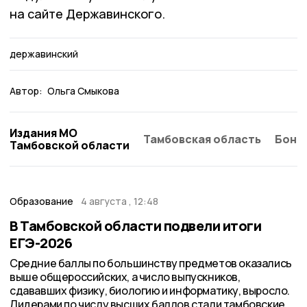
на сайте Державинского.
державинский
Автор:
Ольга Смыкова
Издания МО
Тамбовская область
Бонд
Тамбовской области
Образование
4 августа , 12:48
В Тамбовской области подвели итоги
ЕГЭ-2026
Средние баллы по большинству предметов оказались
выше общероссийских, а число выпускников,
сдававших физику, биологию и информатику, выросло.
Лидерами по числу высших баллов стали тамбовские