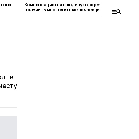
итоги
Компенсацию на школьную форму могут
На бюд
получить многодетные пичаевцы
поступ
ят в
месту