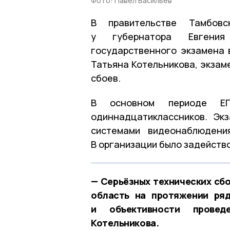
Фото: Павел Васильев
В правительстве Тамбов
у губернатора Евгени
государственного экзамена 
Татьяна Котельникова, экзам
сбоев.
В основном периоде ЕГ
одиннадцатиклассников. Эк
системами видеонаблюдени
В организации было задейство
— Серьёзных технических сбо
область на протяжении ряд
и объективности провед
Котельникова.