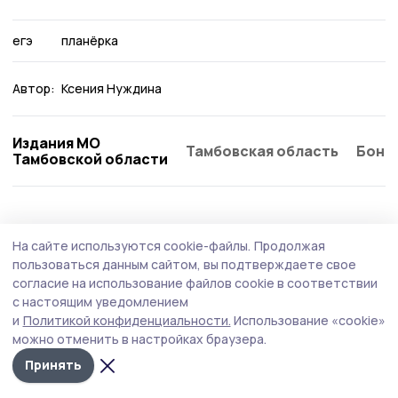
егэ
планёрка
Автор:
Ксения Нуждина
Издания МО
Тамбовская область
Бонд
Тамбовской области
Образование
2 августа , 09:02
На сайте используются cookie-файлы.
Продолжая
Компенсацию на школьную форму могут
пользоваться данным сайтом, вы подтверждаете свое
получить многодетные пичаевцы
согласие на использование файлов cookie в соответствии
с настоящим уведомлением
Заявление на получение денежной выплаты на
и
Политикой конфиденциальности.
Использование «cookie»
приобретение школьной формы можно подавать раз в
можно отменить в настройках браузера.
три года.
Принять