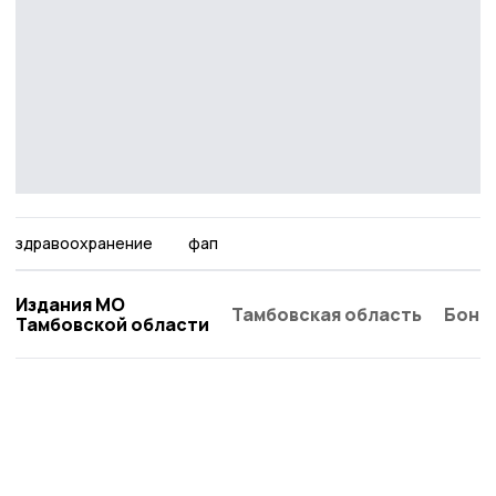
здравоохранение
фап
Издания МО
Тамбовская область
Бонд
Тамбовской области