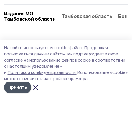
Издания МО
Тамбовская область
Бонд
Тамбовской области
Здравоохранение
31 июля , 09:03
На сайте используются cookie-файлы.
Продолжая
Молодой специалист дерматовенеролог
пользоваться данным сайтом, вы подтверждаете свое
работает в Пичаевской ЦРБ
согласие на использование файлов cookie в соответствии
с настоящим уведомлением
Дарья Сидорина из Пичаевского округа после
и
Политикой конфиденциальности.
Использование «cookie»
окончания медицинского вуза вернулась на малую
можно отменить в настройках браузера.
родину лечить земляков.
Принять