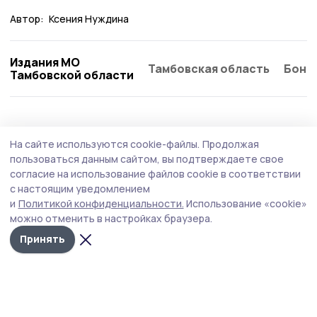
Автор:
Ксения Нуждина
Издания МО
Тамбовская область
Бонд
Тамбовской области
Здравоохранение
31 июля , 09:03
На сайте используются cookie-файлы.
Продолжая
Молодой специалист дерматовенеролог
пользоваться данным сайтом, вы подтверждаете свое
работает в Пичаевской ЦРБ
согласие на использование файлов cookie в соответствии
с настоящим уведомлением
Дарья Сидорина из Пичаевского округа после
и
Политикой конфиденциальности.
Использование «cookie»
окончания медицинского вуза вернулась на малую
можно отменить в настройках браузера.
родину лечить земляков.
Принять