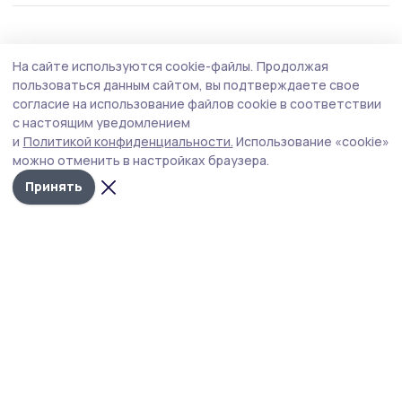
Здравоохранение
31 июля , 09:03
На сайте используются cookie-файлы.
Продолжая
Молодой специалист дерматовенеролог
пользоваться данным сайтом, вы подтверждаете свое
работает в Пичаевской ЦРБ
согласие на использование файлов cookie в соответствии
с настоящим уведомлением
Дарья Сидорина из Пичаевского округа после
и
Политикой конфиденциальности.
Использование «cookie»
окончания медицинского вуза вернулась на малую
можно отменить в настройках браузера.
родину лечить земляков.
Принять