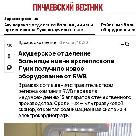
Здравоохранение
Акушерское отделение больницы имени
Районные боль
архиепископа Луки получило новое
оборудованием
оборудование от RWB
Здравоохранение
6 июля , 16:23
Акушерское отделение
больницы имени архиепископа
Луки получило новое
оборудование от RWB
В рамках соглашения с правительством
региона компания RWB передала
медучреждению 15 аппаратов отечественного
производства. Среди них — ультразвуковой
сканер, открытая реанимационная система и
электрокардиографы.