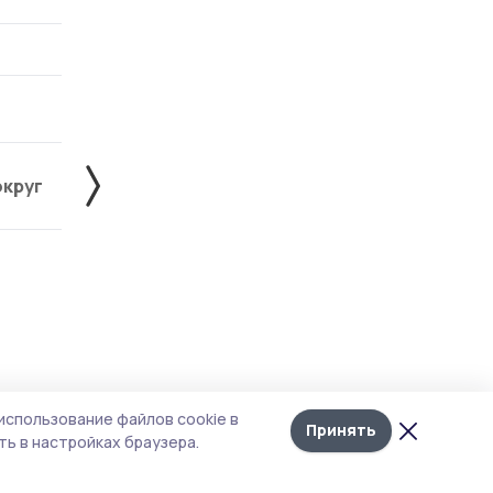
округ
Жердевский округ
Знаменский округ
Лента
10
использование файлов cookie в
новостей
Принять
ь в настройках браузера.