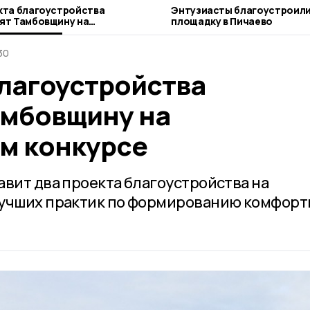
кта благоустройства
Энтузиасты благоустроил
ят Тамбовщину на
площадку в Пичаево
йском конкурсе
30
благоустройства
амбовщину на
м конкурсе
авит два проекта благоустройства на
лучших практик по формированию комфорт