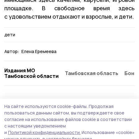
площадке. В свободное время здесь
с удовольствием отдыхают и взрослые, и дети.
дети
Автор:
Елена Еремеева
Издания МО
Тамбовская область
Бонд
Тамбовской области
Благоустройство
30 июля , 09:02
На сайте используются cookie-файлы.
Продолжая
В Пичаевском округе завершают
пользоваться данным сайтом, вы подтверждаете свое
исполнение судебного решения по
согласие на использование файлов cookie в соответствии
с настоящим уведомлением
ремонту дороги
и
Политикой конфиденциальности.
Использование «cookie»
В этом году на автомобильной дороге Пичаево-
можно отменить в настройках браузера.