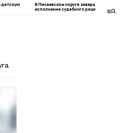
и детскую
В Пичаевском округе завершают
Н
исполнение судебного решения по
П
ремонту дороги
га.