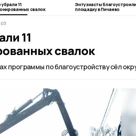
 убрали 11
Энтузиасты благоустроил
онированных свалок
площадку в Пичаево
:03
али 11
ованных свалок
ах программы по благоустройству сёл окру