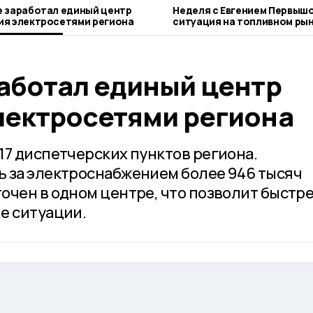
е заработал единый центр
Неделя с Евгением Первыш
ия электросетями региона
ситуация на топливном рын
городе и приоритеты обра
работал единый центр
лектросетями региона
17 диспетчерских пунктов региона.
 за электроснабжением более 946 тысяч
очен в одном центре, что позволит быстр
е ситуации.