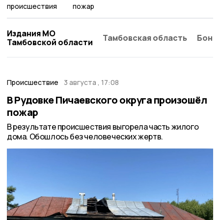
происшествия
пожар
Издания МО
Тамбовская область
Бонд
Тамбовской области
Происшествие
3 августа , 17:08
В Рудовке Пичаевского округа произошёл
пожар
В результате происшествия выгорела часть жилого
дома. Обошлось без человеческих жертв.