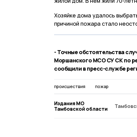
жилой дом. В нём жили 70-лет
Хозяйке дома удалось выбрать
причиной пожара стало неост
- Точные обстоятельства сл
Моршанского МСО СУ СК по ре
сообщили в пресс-службе рег
происшествия
пожар
Издания МО
Тамбовс
Тамбовской области