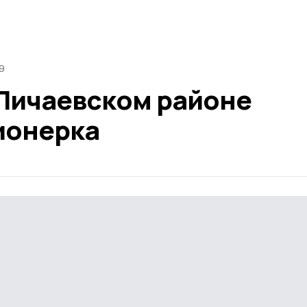
9
 Пичаевском районе
ионерка