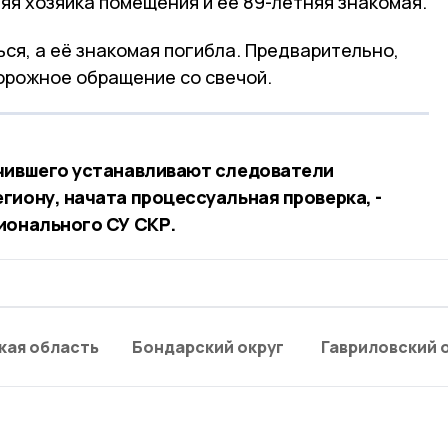
няя хозяйка помещения и её 89-летняя знакомая.
ся, а её знакомая погибла. Предварительно,
орожное обращение со свечой.
учившего устанавливают следователи
гиону, начата процессуальная проверка, -
ионального СУ СКР.
кая область
Бондарский округ
Гавриловский 