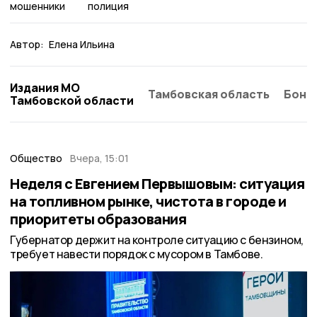
мошенники
полиция
Автор:
Елена Ильина
Издания МО
Тамбовская область
Бонд
Тамбовской области
Общество
Вчера, 15:01
Неделя с Евгением Первышовым: ситуация
на топливном рынке, чистота в городе и
приоритеты образования
Губернатор держит на контроле ситуацию с бензином,
требует навести порядок с мусором в Тамбове.