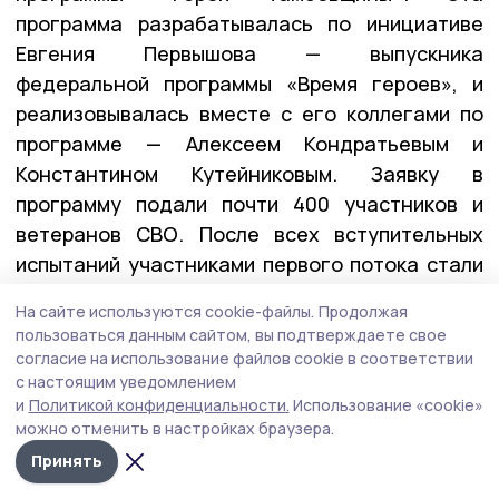
программа разрабатывалась по инициативе
Евгения Первышова — выпускника
федеральной программы «Время героев», и
реализовывалась вместе с его коллегами по
программе — Алексеем Кондратьевым и
Константином Кутейниковым. Заявку в
программу подали почти 400 участников и
ветеранов СВО. После всех вступительных
испытаний участниками первого потока стали
27 ребят.
На сайте используются cookie-файлы.
Продолжая
пользоваться данным сайтом, вы подтверждаете свое
согласие на использование файлов cookie в соответствии
— У них уже есть важные управленческие
с настоящим уведомлением
качества: умение принимать решения в самых
и
Политикой конфиденциальности.
Использование «cookie»
можно отменить в настройках браузера.
сложных ситуациях, брать на себя
Принять
ответственность и работать в команде. А
обучение в рамках «Героев Тамбовщины» дало