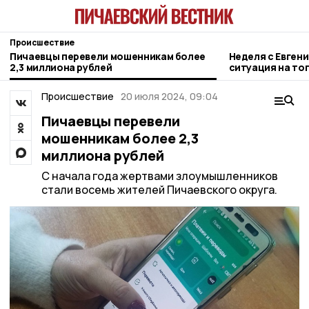
Происшествие
Пичаевцы перевели мошенникам более
Неделя с Евген
2,3 миллиона рублей
ситуация на то
городе и приор
Происшествие
20 июля 2024, 09:04
Пичаевцы перевели
мошенникам более 2,3
миллиона рублей
С начала года жертвами злоумышленников
стали восемь жителей Пичаевского округа.