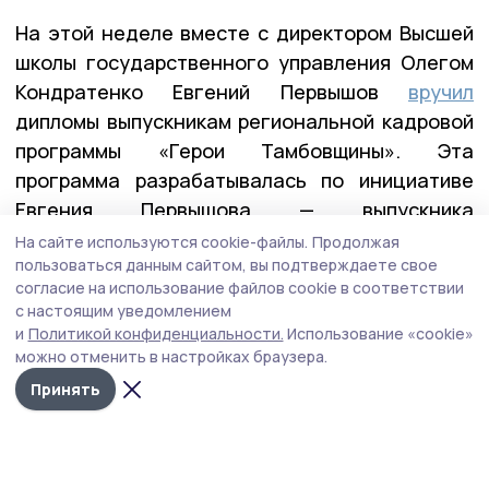
На этой неделе вместе с директором Высшей
школы государственного управления Олегом
Кондратенко Евгений Первышов
вручил
дипломы выпускникам региональной кадровой
программы «Герои Тамбовщины». Эта
программа разрабатывалась по инициативе
Евгения Первышова — выпускника
федеральной программы «Время героев», и
На сайте используются cookie-файлы.
Продолжая
пользоваться данным сайтом, вы подтверждаете свое
реализовывалась вместе с его коллегами по
согласие на использование файлов cookie в соответствии
программе — Алексеем Кондратьевым и
с настоящим уведомлением
Константином Кутейниковым. Заявку в
и
Политикой конфиденциальности.
Использование «cookie»
программу подали почти 400 участников и
можно отменить в настройках браузера.
ветеранов СВО. После всех вступительных
Принять
испытаний участниками первого потока стали
27 ребят.