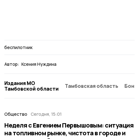
беспилотник
Автор:
Ксения Нуждина
Издания МО
Тамбовская область
Бонд
Тамбовской области
Общество
Сегодня, 15:01
Неделя с Евгением Первышовым: ситуация
на топливном рынке, чистота в городе и