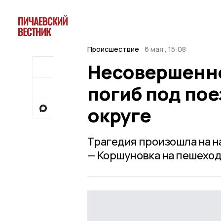
Происшествие
6 мая , 15:08
Несовершенн
погиб под по
округе
Трагедия произошла на н
— Коршуновка на пешеход