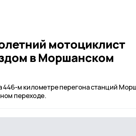
олетний мотоциклист
ездом в Моршанском
а 446-м километре перегона станций Мор
ном переходе.