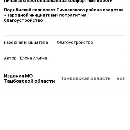
Пичаевцы проголосовали за комфортные дороги
Подъёмский сельсовет Пичаевского района средства
«Народной инициативы» потратит на
благоустройство
народная инициатива
благоустройство
Автор:
Елена Ильина
Издания МО
Тамбовская область
Бонд
Тамбовской области