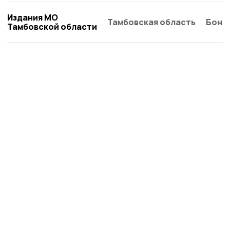
Издания МО
Тамбовская область
Бонд
Тамбовской области
Пичаевский вестник