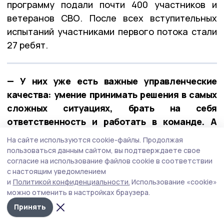
программу подали почти 400 участников и
ветеранов СВО. После всех вступительных
испытаний участниками первого потока стали
27 ребят.
— У них уже есть важные управленческие
качества: умение принимать решения в самых
сложных ситуациях, брать на себя
ответственность и работать в команде. А
обучение в рамках «Героев Тамбовщины» дало
На сайте используются cookie-файлы.
Продолжая
новые знания, навыки и умения, — отметил
пользоваться данным сайтом, вы подтверждаете свое
Евгений Первышов.
согласие на использование файлов cookie в соответствии
с настоящим уведомлением
и
Политикой конфиденциальности.
Использование «cookie»
можно отменить в настройках браузера.
Принять