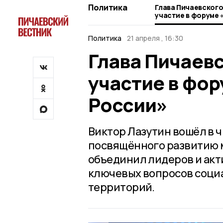
Политика
Глава Пичаевского
участие в форуме 
России»
Политика
21 апреля , 16:30
Глава Пичаев
участие в фор
России»
Виктор Лазутин вошёл в 
посвящённого развитию 
объединил лидеров и акт
ключевых вопросов соци
территорий.