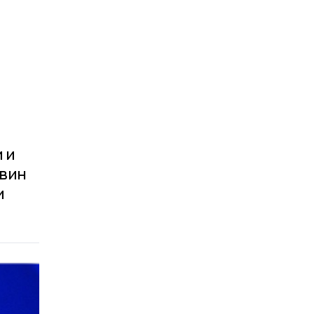
 и
овин
и