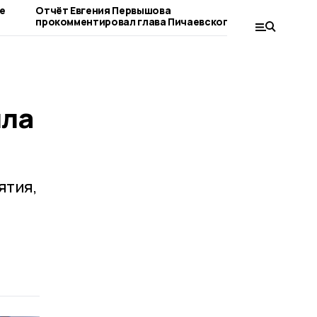
е
Отчёт Евгения Первышова
Евгений Пе
прокомментировал глава Пичаевского
отчётом о 
округа
прямом эф
ила
ятия,