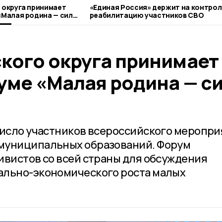
 округа принимает
«Единая Россия» держит на контрол
«Малая родина — сила
реабилитацию участников СВО
ского округа принимает
уме «Малая родина — с
число участников всероссийского меропри
муниципальных образований. Форум
ивистов со всей страны для обсуждения
ально-экономического роста малых