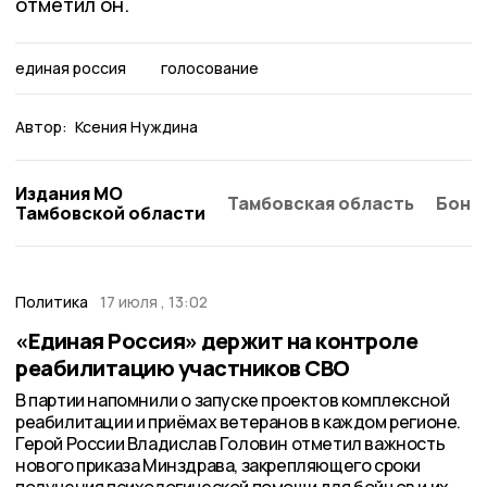
отметил он.
единая россия
голосование
Автор:
Ксения Нуждина
Издания МО
Тамбовская область
Бонд
Тамбовской области
Политика
17 июля , 13:02
«Единая Россия» держит на контроле
реабилитацию участников СВО
В партии напомнили о запуске проектов комплексной
реабилитации и приёмах ветеранов в каждом регионе.
Герой России Владислав Головин отметил важность
нового приказа Минздрава, закрепляющего сроки
получения психологической помощи для бойцов и их