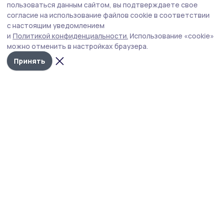
Отчёт Евгения Первышова
пользоваться данным сайтом, вы подтверждаете свое
прокомментировал глава Пичаевского
согласие на использование файлов cookie в соответствии
с настоящим уведомлением
округа
и
Политикой конфиденциальности.
Использование «cookie»
Глава Тамбовской области Евгений Первышов на
можно отменить в настройках браузера.
расширенном заседании Тамбовской областной Думы
Принять
отчитался перед депутатами о работе регионального
правительства за 2025 год.