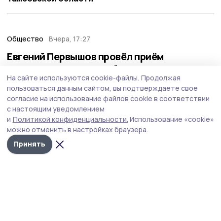
Общество
Вчера, 17:27
Евгений Первышов провёл приём
участников СВО в тамбовском филиале
На сайте используются cookie-файлы.
Продолжая
фонда «Защитники Отечества»
пользоваться данным сайтом, вы подтверждаете свое
Бойцы и их семьи обратились к главе региона с
согласие на использование файлов cookie в соответствии
вопросами о трудоустройстве, оформлении
с настоящим уведомлением
документов и решении бытовых проблем. Все заявки
и
Политикой конфиденциальности.
Использование «cookie»
взяты в работу, часть из них уже решается.
можно отменить в настройках браузера.
Принять