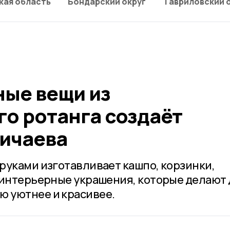
кая область
Бондарский округ
Гавриловский 
ые вещи из
го ротанга создаёт
ичаева
руками изготавливает кашпо, корзинки,
 интерьерные украшения, которые делают 
 уютнее и красивее.