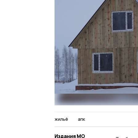
жильё
апк
Издания МО