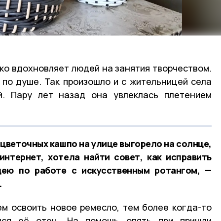
о вдохновляет людей на занятия творчеством.
 по душе. Так произошло и с жительницей села
. Пару лет назад она увлеклась плетением
 цветочных кашпо на улице выгорело на солнце,
интернет, хотела найти совет, как исправить
дею по работе с искусственным ротангом, —
.
м освоить новое ремесло, тем более когда-то
лся её отец. На помощь опять при пришли