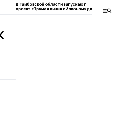
В Тамбовской области запускают
За полгод
проект «Прямая линия с Законом» для
дозвонить
ветеранов СВО
миллионов
К