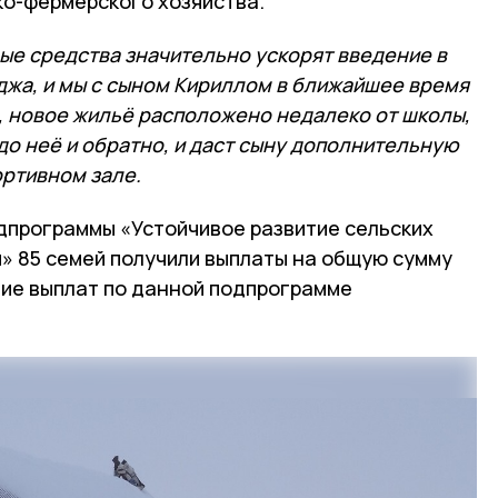
ко-фермерского хозяйства.
ные средства значительно ускорят введение в
джа, и мы с сыном Кириллом в ближайшее время
, новое жильё расположено недалеко от школы,
 до неё и обратно, и даст сыну дополнительную
ортивном зале.
одпрограммы «Устойчивое развитие сельских
ы» 85 семей получили выплаты на общую сумму
ение выплат по данной подпрограмме