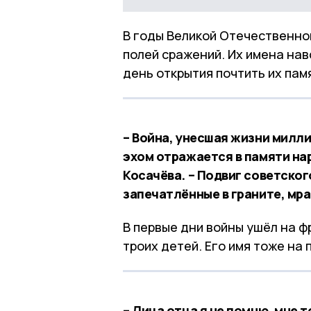
В годы Великой Отечественной
полей сражений. Их имена нав
день открытия почтить их пам
– Война, унесшая жизни милли
эхом отражается в памяти на
Косачёва. – Подвиг советског
запечатлённые в граните, мр
В первые дни войны ушёл на ф
троих детей. Его имя тоже на 
– Лица отца я не помню, мне т