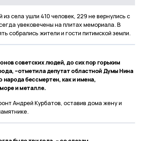
 из села ушли 410 человек, 229 не вернулись с
сегда увековечены на плитах мемориала. В
ять собрались жители и гости питимской земли.
онов советских людей, до сих пор горьким
рода, –отметила депутат областной Думы Нина
о народа бессмертен, как и имена,
аморе и металле.
ронт Андрей Курбатов, оставив дома жену и
памятнике.
огда было три года, – со слезам