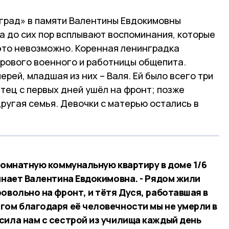
град» в памяти Валентины Евдокимовны
а до сих пор всплывают воспоминания, которые
 это невозможно. Коренная ленинградка
дрового военного и работницы общепита.
рей, младшая из них – Валя. Ей было всего три
Отец с первых дней ушёл на фронт; позже
другая семья. Девочки с матерью остались в
комнатную коммунальную квартиру в доме 1/6
инает Валентина Евдокимовна. - Рядом жили
овольно на фронт, и тётя Дуся, работавшая в
гом благодаря её человечности мы не умерли в
сила нам с сестрой из училища каждый день