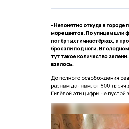
- Непонятно откуда в городе 
море цветов. По улицам шли ф
потёртых гимнастёрках, а пр
бросали под ноги. В голодном
тут такое количество зелени.
взялось.
До полного освобождения сев
разным данным, от 600 тысяч 
Гилёвой эти цифры не пустой з