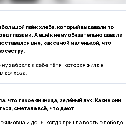
ебольшой паёк хлеба, который выдавали по
еред глазами. А ещё к нему обязательно давали
доставался мне, как самой маленькой, что
ю сестру.
ну забрала к себе тётя, которая жила в
м колхоза.
ла, что такое яичница, зелёный лук. Какие они
ться, сметала всё, что дают.
окимовна и день, когда пришла весть о победе