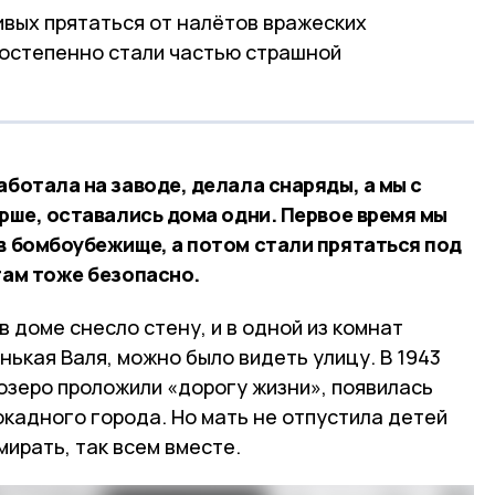
ивых прятаться от налётов вражеских
остепенно стали частью страшной
аботала на заводе, делала снаряды, а мы с
арше, оставались дома одни. Первое время мы
 в бомбоубежище, а потом стали прятаться под
там тоже безопасно.
в доме снесло стену, и в одной из комнат
нькая Валя, можно было видеть улицу. В 1943
озеро проложили «дорогу жизни», появилась
кадного города. Но мать не отпустила детей
умирать, так всем вместе.