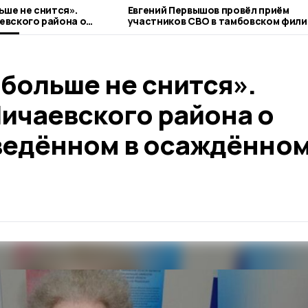
ьше не снится».
Евгений Первышов провёл приём
евского района о
участников СВО в тамбовском фили
ённом в осаждённом
фонда «Защитники Отечества»
больше не снится».
ичаевского района о
ведённом в осаждённо