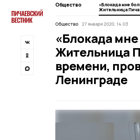
Общество
«Блокада мне бол
Жительница Пича
времени, провед
Ленинграде
Общество
27 января 2020, 14:03
«Блокада мне 
Жительница П
времени, про
Ленинграде