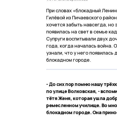
При словах «блокадный Ленин
Гилёвой из Пичаевского район
хочется забыть навсегда, но
появилась на свет в семье ка
Супруги воспитывали двух доче
года, когда началась война. 
узнали, что у него появилась 
блокадном городе.
- До сих пор помню нашу трёх
по улице Волковская, - вспом
тётя Женя, которая ушла добр
ремесленном училище. Во мно
блокадном городе. Она прино