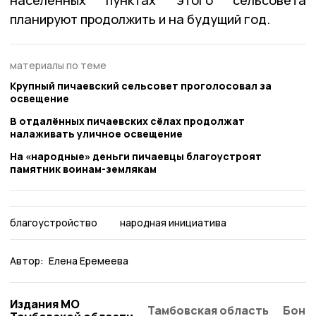
населённых пунктах этого сельсовета
планируют продолжить и на будущий год.
материалы по теме
Крупный пичаевский сельсовет проголосовал за
освещение
В отдалённых пичаевских сёлах продолжат
налаживать уличное освещение
На «народные» деньги пичаевцы благоустроят
памятник воинам-землякам
благоустройство
народная инициатива
Автор:
Елена Еремеева
Издания МО
Тамбовская область
Бонд