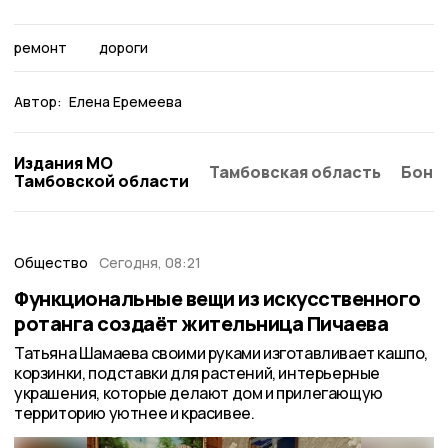
ремонт
дороги
Автор:
Елена Еремеева
Издания МО
Тамбовская область
Бонд
Тамбовской области
Общество
Сегодня, 08:21
Функциональные вещи из искусственного
ротанга создаёт жительница Пичаева
Татьяна Шамаева своими руками изготавливает кашпо,
корзинки, подставки для растений, интерьерные
украшения, которые делают дом и прилегающую
территорию уютнее и красивее.