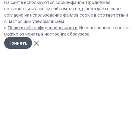
На сайте используются cookie-файлы.
Продолжая
В Тамбовской области запускают проект
пользоваться данным сайтом, вы подтверждаете свое
«Прямая линия с Законом» для ветеранов
согласие на использование файлов cookie в соответствии
с настоящим уведомлением
СВО
и
Политикой конфиденциальности.
Использование «cookie»
Филиал фонда «Защитники Отечества» организует
можно отменить в настройках браузера.
приёмы прокуроров во всех муниципалитетах 6 августа
Принять
в 14:00.