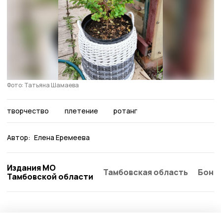
Фото: Татьяна Шамаева
творчество
плетение
ротанг
Автор:
Елена Еремеева
Издания МО
Тамбовская область
Бонд
Тамбовской области
Общество
5 августа , 18:23