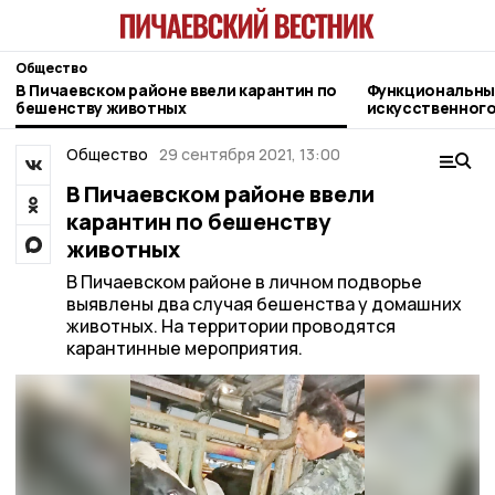
Общество
В Пичаевском районе ввели карантин по
Функциональны
бешенству животных
искусственного
жительница Пи
Общество
29 сентября 2021, 13:00
В Пичаевском районе ввели
карантин по бешенству
животных
В Пичаевском районе в личном подворье
выявлены два случая бешенства у домашних
животных. На территории проводятся
карантинные мероприятия.