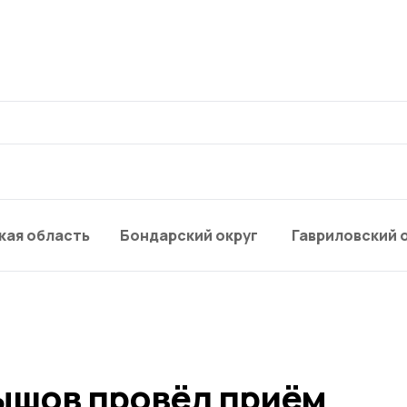
кая область
Бондарский округ
Гавриловский 
ышов провёл приём