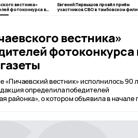
ского вестника»
Евгений Первышов провёл приём
елей фотоконкурса в
участников СВО в тамбовском фили
еты
фонда «Защитники Отечества»
чаевского вестника»
дителей фотоконкурса 
 газеты
е «Пичаевский вестник» исполнилось 90 л
едакция определила победителей
я районка», о котором объявила в начале 