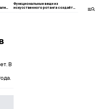
Функциональные вещи из
В Тамбовс
але
искусственного ротанга создаёт
проект «П
жительница Пичаева
ветерано
в
ет. В
года.