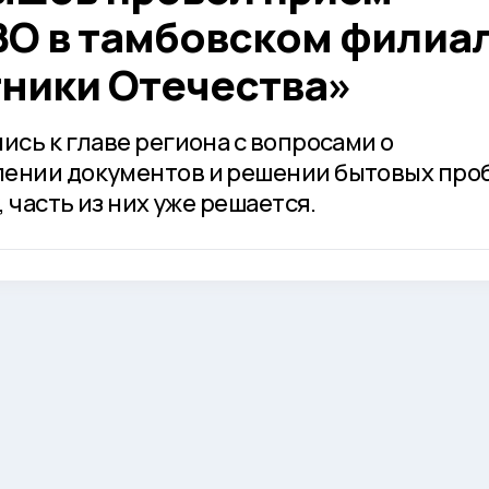
ВО в тамбовском филиа
ники Отечества»
ись к главе региона с вопросами о
лении документов и решении бытовых про
, часть из них уже решается.