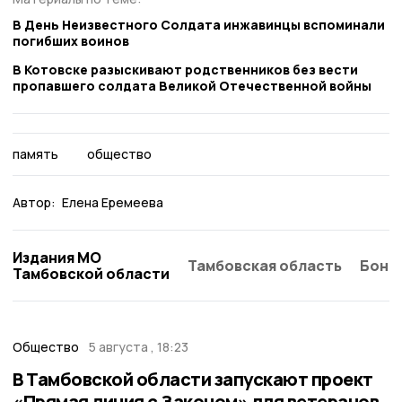
В День Неизвестного Солдата инжавинцы вспоминали
погибших воинов
В Котовске разыскивают родственников без вести
пропавшего солдата Великой Отечественной войны
память
общество
Автор:
Елена Еремеева
Издания МО
Тамбовская область
Бонд
Тамбовской области
Общество
5 августа , 18:23
В Тамбовской области запускают проект
«Прямая линия с Законом» для ветеранов