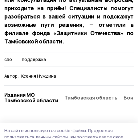
приходите на приём! Специалисты помогут
разобраться в вашей ситуации и подскажут
возможные пути решения, — отметили в
филиале фонда «Защитники Отечества» по
Тамбовской области.
сво
поддержка
Автор:
Ксения Нуждина
Издания МО
Тамбовская область
Бонд
Тамбовской области
Общество
5 августа , 13:02
На сайте используются cookie-файлы.
Продолжая
За полгода мошенники пытались
пользоваться данным сайтом, вы подтверждаете свое