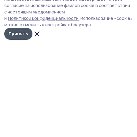
дозвониться до тамбовчан более семи
согласие на использование файлов cookie в соответствии
с настоящим уведомлением
миллионов раз
и
Политикой конфиденциальности.
Использование «cookie»
Чаще всего злоумышленники звонили пенсионерам с
можно отменить в настройках браузера.
доходом до 30 тысяч рублей и женщинам 45–54 лет.
Принять
Основные схемы — звонки от имени соцслужб,
госорганов и курьеров.