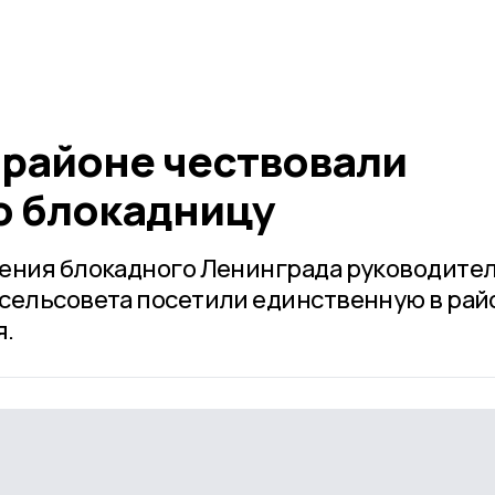
 районе чествовали
ю блокадницу
дения блокадного Ленинграда руководите
сельсовета посетили единственную в рай
я.