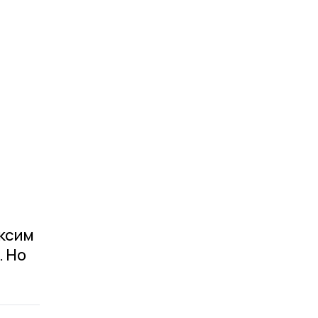
аксим
. Но