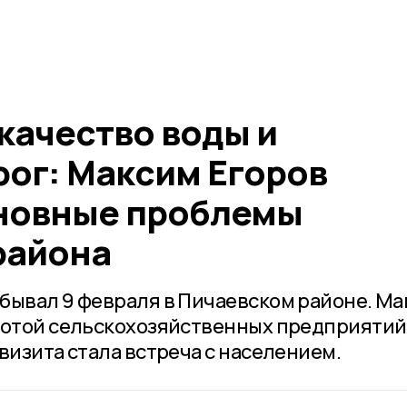
качество воды и
рог: Максим Егоров
новные проблемы
района
бывал 9 февраля в Пичаевском районе. М
ботой сельскохозяйственных предприятий
визита стала встреча с населением.