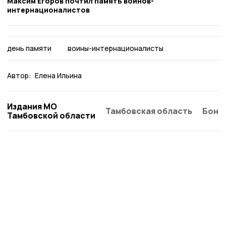
Максим Егоров почтил память воинов-
интернационалистов
день памяти
воины-интернационалисты
Автор:
Елена Ильина
Издания МО
Тамбовская область
Бонд
Тамбовской области