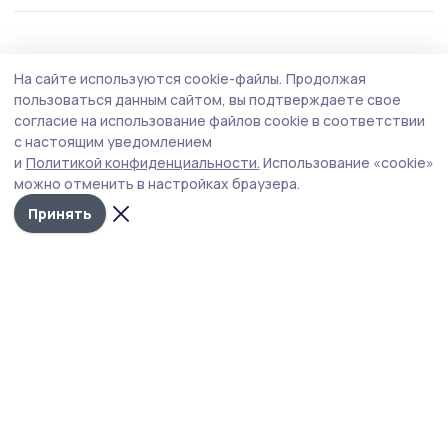
Общество
Сегодня, 08:21
На сайте используются cookie-файлы.
Продолжая
Функциональные вещи из искусственного
пользоваться данным сайтом, вы подтверждаете свое
ротанга создаёт жительница Пичаева
согласие на использование файлов cookie в соответствии
с настоящим уведомлением
Татьяна Шамаева своими руками изготавливает кашпо,
и
Политикой конфиденциальности.
Использование «cookie»
корзинки, подставки для растений, интерьерные
можно отменить в настройках браузера.
украшения, которые делают дом и прилегающую
территорию уютнее и красивее.
Принять