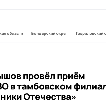
кая область
Бондарский округ
Гавриловский 
ышов провёл приём
ВО в тамбовском филиа
ники Отечества»