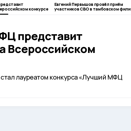
представит
Евгений Первышов провёл приём
сероссийском конкурсе
участников СВО в тамбовском фили
фонда «Защитники Отечества»
ФЦ представит
а Всероссийском
 стал лауреатом конкурса «Лучший МФЦ