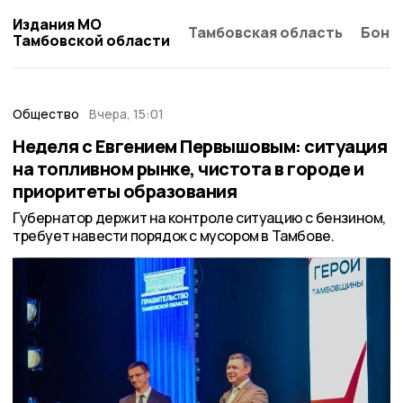
Издания МО
Тамбовская область
Бонд
Тамбовской области
Общество
Вчера, 15:01
Неделя с Евгением Первышовым: ситуация
на топливном рынке, чистота в городе и
приоритеты образования
Губернатор держит на контроле ситуацию с бензином,
требует навести порядок с мусором в Тамбове.