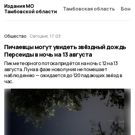
Издания МО
Тамбовская область
Бонд
Тамбовской области
Общество
Сегодня, 17:03
Пичаевцы могут увидеть звёздный дождь
Персеиды в ночь на 13 августа
Пик метеорного потока придётся на ночь с 12 на 13
августа. Луна в фазе новолуния не помешает
наблюдению — ожидается до 120 падающих звёзд в
час.