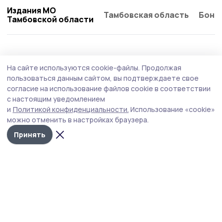
Издания МО
Тамбовская область
Бонд
Тамбовской области
Общество
Вчера, 08:21
На сайте используются cookie-файлы.
Продолжая
Функциональные вещи из искусственного
пользоваться данным сайтом, вы подтверждаете свое
ротанга создаёт жительница Пичаева
согласие на использование файлов cookie в соответствии
с настоящим уведомлением
Татьяна Шамаева своими руками изготавливает кашпо,
и
Политикой конфиденциальности.
Использование «cookie»
корзинки, подставки для растений, интерьерные
можно отменить в настройках браузера.
украшения, которые делают дом и прилегающую
территорию уютнее и красивее.
Принять