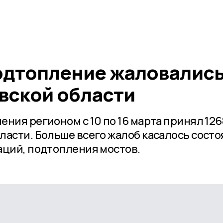
подтопление жаловалис
вской области
ния регионом с 10 по 16 марта принял 126
ласти. Больше всего жалоб касалось сост
аций, подтопления мостов.