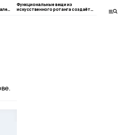
Функциональные вещи из
В Тамбовс
але
искусственного ротанга создаёт
проект «П
жительница Пичаева
ветерано
ве.