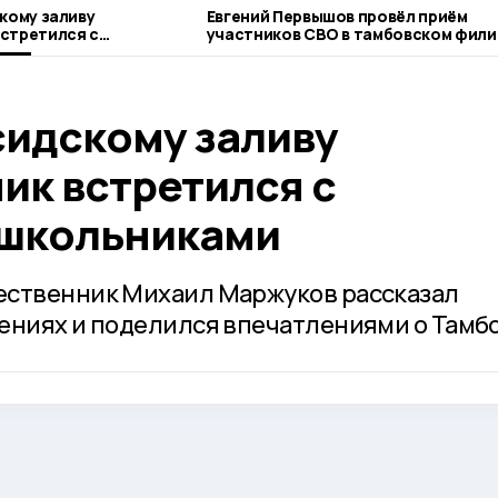
скому заливу
Евгений Первышов провёл приём
стретился с
участников СВО в тамбовском фили
льниками
фонда «Защитники Отечества»
сидскому заливу
ик встретился с
 школьниками
ественник Михаил Маржуков рассказал
ениях и поделился впечатлениями о Тамбо