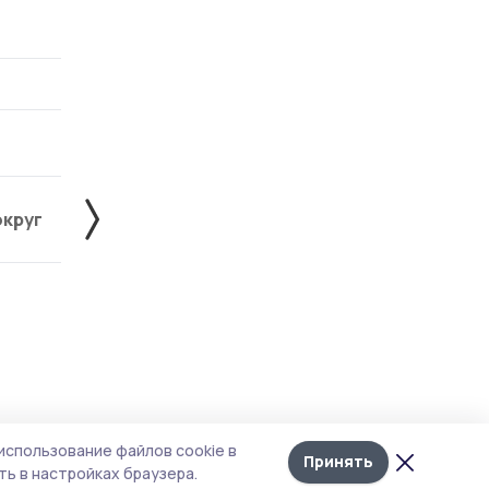
округ
Жердевский округ
Знаменский округ
Лента
10
использование файлов cookie в
новостей
Принять
ь в настройках браузера.