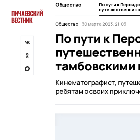
Общество
По пути к Персид
путешественник в
тамбовскими шко
Общество
30 марта 2023, 21:03
По пути к Пер
путешественн
тамбовскими
Кинематографист, путеш
ребятам о своих приключ