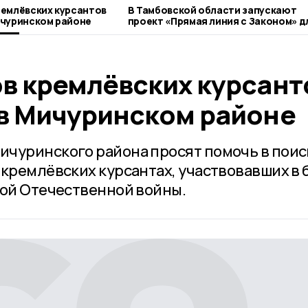
емлёвских курсантов
В Тамбовской области запускают
ичуринском районе
проект «Прямая линия с Законом» д
ветеранов СВО
в кремлёвских курсант
в Мичуринском районе
чуринского района просят помочь в поис
 кремлёвских курсантах, участвовавших в 
кой Отечественной войны.