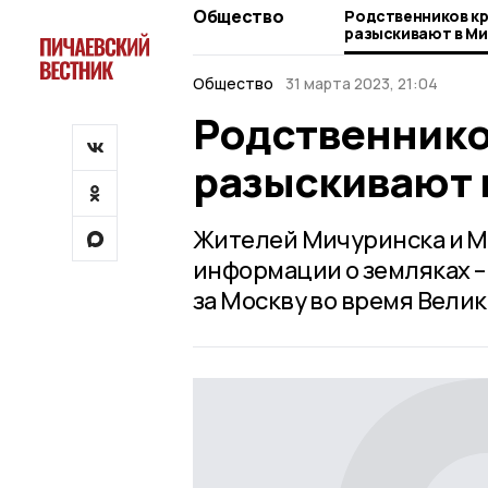
Общество
Родственников кр
разыскивают в М
Общество
31 марта 2023, 21:04
Родственнико
разыскивают 
Жителей Мичуринска и Ми
информации о земляках –
за Москву во время Вели