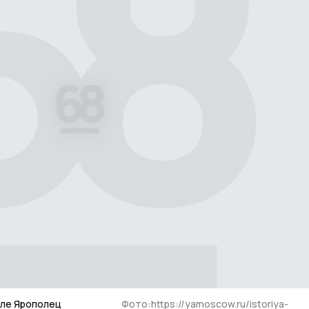
еле Ярополец
Фото:https://yamoscow.ru/istoriya-