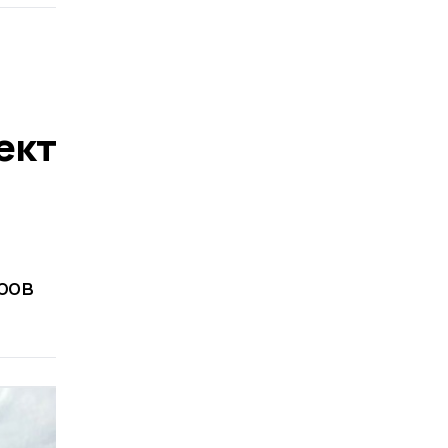
ект
ров