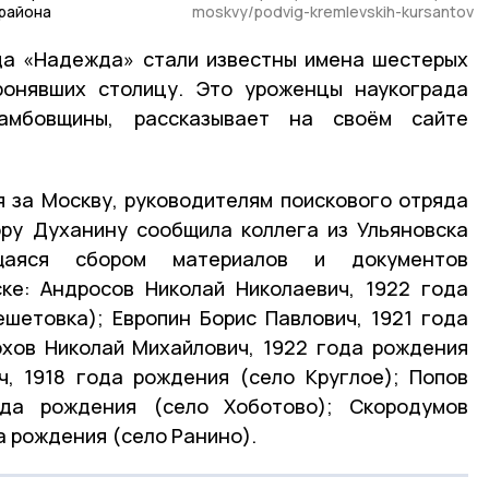
района
moskvy/podvig-kremlevskih-kursantov
да «Надежда» стали известны имена шестерых
оронявших столицу. Это уроженцы наукограда
амбовщины, рассказывает на своём сайте
 за Москву, руководителям поискового отряда
ру Духанину сообщила коллега из Ульяновска
щаяся сбором материалов и документов
ске: Андросов Николай Николаевич, 1922 года
шетовка); Европин Борис Павлович, 1921 года
юхов Николай Михайлович, 1922 года рождения
, 1918 года рождения (село Круглое); Попов
ода рождения (село Хоботово); Скородумов
а рождения (село Ранино).