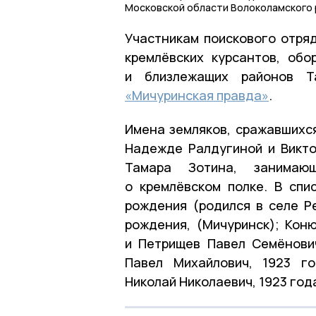
Московской области Волоколамского 
Участникам поискового отря
кремлёвских курсантов, об
и близлежащих районов Т
«Мичуринская правда»
.
Имена земляков, сражавшихся
Надежде Ралдугиной и Викто
Тамара Зотина, занимаю
о кремлёвском полке. В спи
рождения (родился в селе Ре
рождения, (Мичуринск); Кон
и Петрищев Павел Семёнович
Павел Михайлович, 1923 г
Николай Николаевич, 1923 год